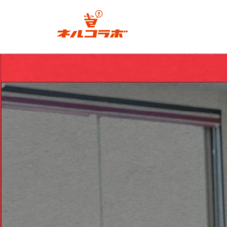
ル
コ
ラ
ネ
ボ
ル
コ
広
ラ
島
ボ
発
の
次
広
世
島
代
発
型
の
お
も
次
し