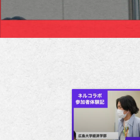
世
ろ
代
イ
型
ン
お
タ
も
ー
ン
し
シ
ろ
ッ
イ
プ
ン
タ
ー
ン
シ
ッ