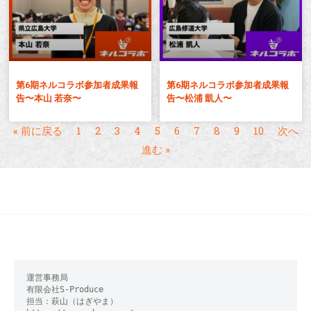
第6期ネルコラボ参加者成果報
第6期ネルコラボ参加者成果報
告〜本山 若奈〜
告〜松浦 凱人〜
« 前に戻る
1
2
3
4
5
6
7
8
9
10
次へ
進む »
運営事務局

有限会社S-Produce　
