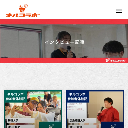
ル
コ
ラ
ネ
ボ
ル
コ
広
島
ラ
発
ボ
の
次
広
世
島
代
発
型
お
の
も
次
し
世
ろ
代
イ
型