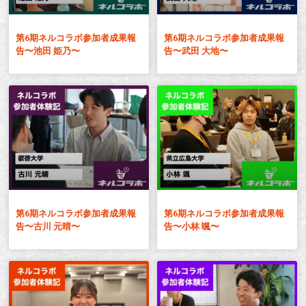
ン
お
タ
ー
も
第6期ネルコラボ参加者成果報
第6期ネルコラボ参加者成果報
ン
告〜池田 姫乃〜
告〜武田 大地〜
し
シ
ろ
ッ
イ
プ
ン
タ
ー
ン
シ
ッ
第6期ネルコラボ参加者成果報
第6期ネルコラボ参加者成果報
プ
告〜古川 元晴〜
告〜小林 颯〜