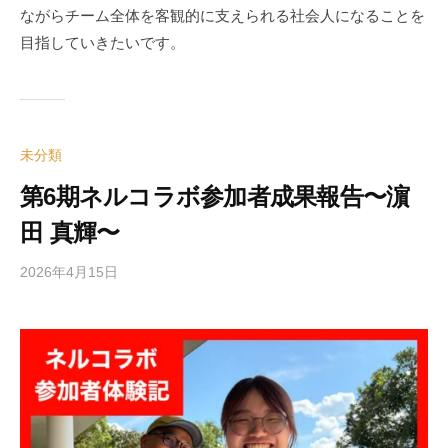
ながらチーム全体を客観的に支えられる社会人になることを
目指していきたいです。
未分類
第6期ネルコラボ参加者成果報告〜濵
田 真輝〜
2026年4月15日
b
y
e
d
i
t
o
r