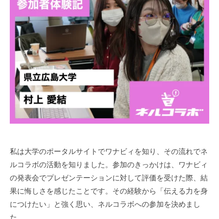
ン
t
お
タ
o
ー
も
r
ン
し
2
シ
ろ
ッ
イ
プ
ン
タ
ー
ン
シ
ッ
私は大学のポータルサイトでワナビィを知り、その流れでネ
プ
ルコラボの活動を知りました。参加のきっかけは、ワナビィ
の発表会でプレゼンテーションに対して評価を受けた際、結
果に悔しさを感じたことです。その経験から「伝える力を身
につけたい」と強く思い、ネルコラボへの参加を決めまし
た。