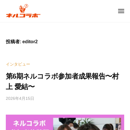
コ
ル
コ
ン
メ
ニ
ラ
テ
ュ
ネ
ー
ボ
ン
ル
ツ
コ
広
投稿者:
editor2
へ
島
ラ
ス
発
ボ
キ
の
インタビュー
ッ
次
広
世
プ
第6期ネルコラボ参加者成果報告〜村
島
代
上 愛結〜
発
型
お
の
2026年4月15日
b
も
次
y
し
世
e
ろ
代
d
イ
i
型