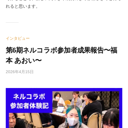
れると思います。
インタビュー
第6期ネルコラボ参加者成果報告〜福
本 あおい〜
2026年4月15日
b
y
e
d
i
t
o
r
2