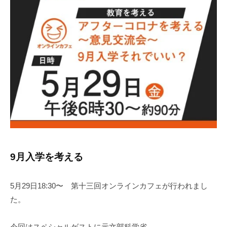
ン
t
お
タ
o
ー
も
r
ン
し
2
シ
ろ
ッ
イ
プ
ン
タ
ー
ン
シ
ッ
9月入学を考える
プ
5月29日18:30〜 第十三回オンラインカフェが行われまし
た。
今回はスペシャルゲストに元文部科学省