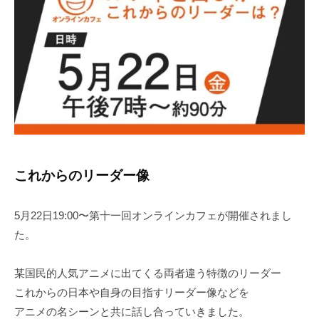
2
これからのリーダー像
5月22日19:00〜第十一回オンラインカフェが開催されまし
た。
某国民的人気アニメに出てくる両者違う特徴のリーダー
これからの日本や自身の目指すリーダー像などを
アニメの名シーンと共に話し合っていきました。