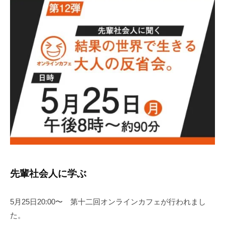
i
t
o
r
2
先輩社会人に学ぶ
5月25日20:00〜 第十二回オンラインカフェが行われまし
た。