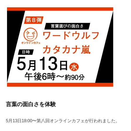
e
d
i
t
o
r
2
言葉の面白さを体験
5月13日18:00〜第八回オンラインカフェが行われました。