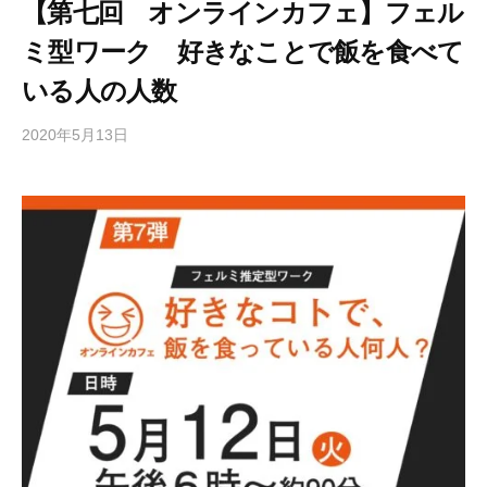
【第七回 オンラインカフェ】フェル
ミ型ワーク 好きなことで飯を食べて
いる人の人数
2020年5月13日
b
y
e
d
i
t
o
r
2