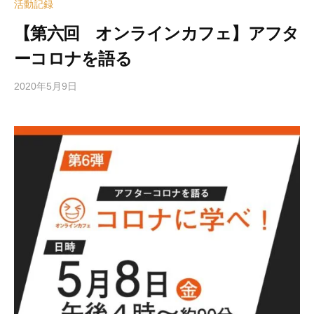
活動記録
【第六回 オンラインカフェ】アフタ
ーコロナを語る
2020年5月9日
b
y
e
d
i
t
o
r
2