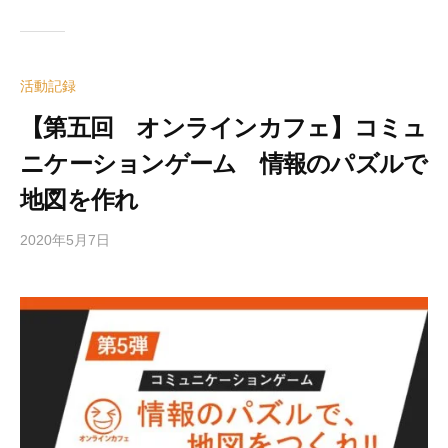
活動記録
【第五回 オンラインカフェ】コミュ
ニケーションゲーム 情報のパズルで
地図を作れ
2020年5月7日
b
y
e
d
i
t
o
r
2