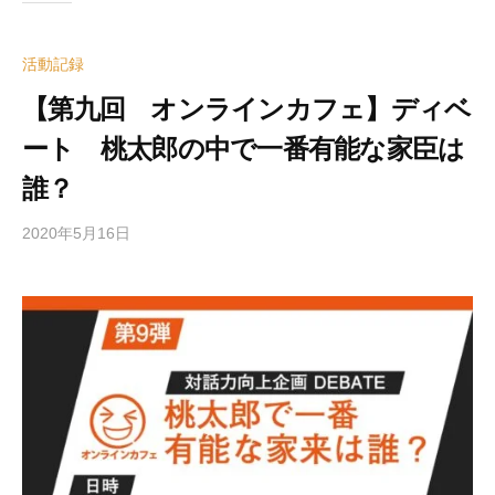
活動記録
【第九回 オンラインカフェ】ディベ
ート 桃太郎の中で一番有能な家臣は
誰？
2020年5月16日
b
y
e
d
i
t
o
r
2