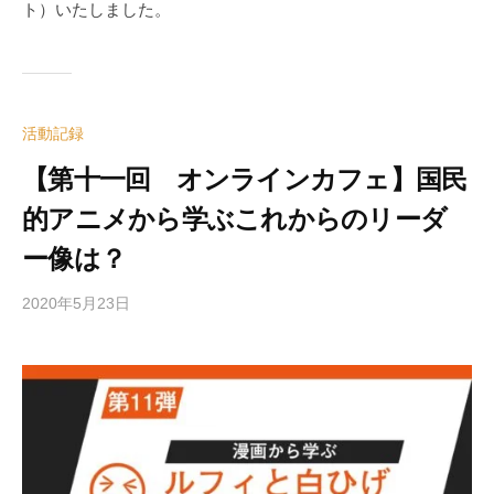
ト）いたしました。
活動記録
【第十一回 オンラインカフェ】国民
的アニメから学ぶこれからのリーダ
ー像は？
2020年5月23日
b
y
e
d
i
t
o
r