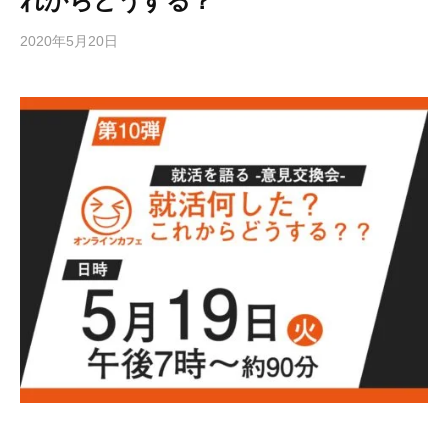
れからどうする？
2020年5月20日
b
y
e
d
i
t
o
r
2