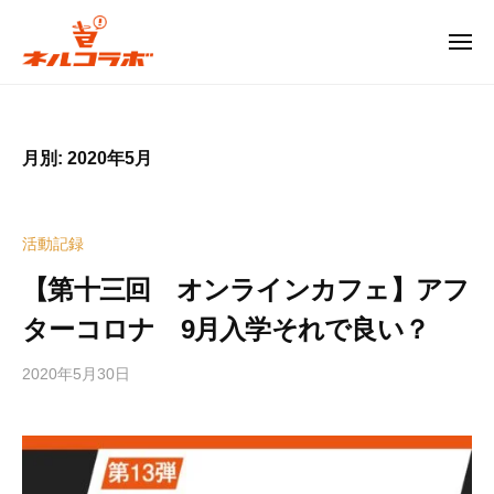
コ
ル
コ
ン
メ
ニ
ラ
テ
ュ
ネ
ー
ボ
ン
ル
ツ
コ
広
月別: 2020年5月
へ
島
ラ
ス
発
ボ
キ
の
活動記録
ッ
次
広
世
プ
【第十三回 オンラインカフェ】アフ
島
代
ターコロナ 9月入学それで良い？
発
型
お
の
2020年5月30日
b
も
次
y
し
世
e
ろ
代
d
イ
i
型