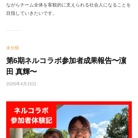
ながらチーム全体を客観的に支えられる社会人になることを
目指していきたいです。
未分類
第6期ネルコラボ参加者成果報告〜濵
田 真輝〜
2026年4月15日
b
y
e
d
i
t
o
r