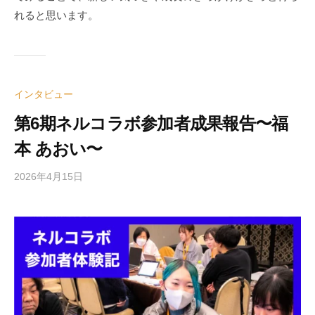
れると思います。
インタビュー
第6期ネルコラボ参加者成果報告〜福
本 あおい〜
2026年4月15日
b
y
e
d
i
t
o
r
2