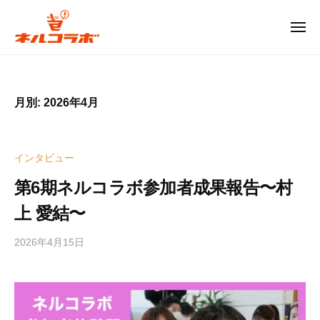
コ
ル
コ
ン
メ
ニ
ラ
テ
ュ
ネ
ー
ボ
ン
ル
ツ
コ
広
月別: 2026年4月
へ
島
ラ
ス
発
ボ
キ
の
インタビュー
ッ
次
広
世
プ
第6期ネルコラボ参加者成果報告〜村
島
代
上 愛結〜
発
型
お
の
2026年4月15日
b
も
次
y
し
世
e
ろ
代
d
イ
i
型