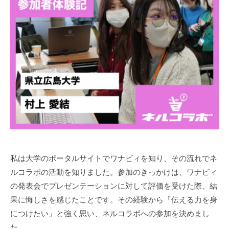
ン
t
お
タ
o
ー
も
r
ン
し
2
シ
ろ
ッ
イ
プ
ン
タ
ー
ン
シ
ッ
私は大学のポータルサイトでワナビィを知り、その流れでネ
プ
ルコラボの活動を知りました。参加のきっかけは、ワナビィ
の発表会でプレゼンテーションに対して評価を受けた際、結
果に悔しさを感じたことです。その経験から「伝える力を身
につけたい」と強く思い、ネルコラボへの参加を決めまし
た。