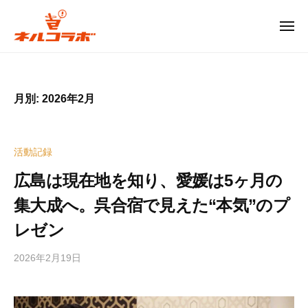
コ
ル
コ
ン
メ
ニ
ラ
テ
ュ
ネ
ー
ボ
ン
ル
ツ
コ
広
月別: 2026年2月
へ
島
ラ
ス
発
ボ
キ
の
活動記録
ッ
次
広
世
プ
広島は現在地を知り、愛媛は5ヶ月の
島
代
集大成へ。呉合宿で見えた“本気”のプ
発
型
お
の
レゼン
も
次
し
2026年2月19日
b
世
ろ
y
代
イ
e
型
d