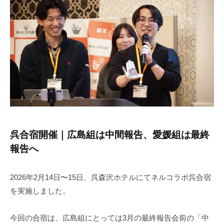
ン
お
タ
i
ー
も
t
ン
o
し
シ
r
ろ
ッ
2
イ
プ
ン
タ
ー
ン
呉合宿開催｜広島組は中間報告、愛媛組は最終
シ
報告へ
ッ
プ
2026年2月14日〜15日、呉森沢ホテルにてネルコラボ呉合宿
を実施しました。
今回の合宿は、広島組にとっては3月の最終報告会前の「中