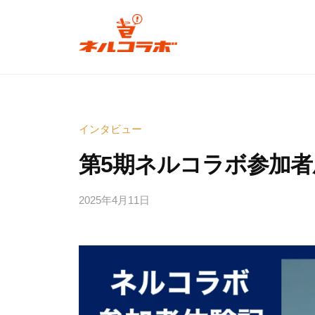
コ
ル
ン
コ
テ
ラ
ネ
ン
ボ
ル
ツ
コ
へ
広
インタビュー
ラ
島
ス
ボ
発
キ
第5期ネルコラボ参加者
の
ッ
次
プ
2025年4月11日
b
広
世
y
島
代
e
発
型
d
の
お
i
も
次
t
し
o