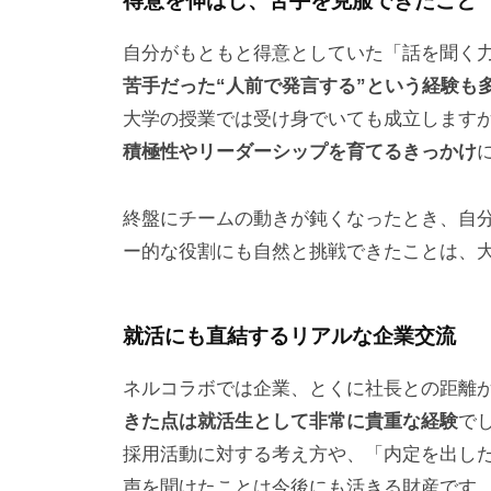
得意を伸ばし、苦手を克服できたこと
自分がもともと得意としていた「話を聞く
苦手だった“人前で発言する”という経験も
大学の授業では受け身でいても成立します
積極性やリーダーシップを育てるきっかけ
終盤にチームの動きが鈍くなったとき、自
ー的な役割にも自然と挑戦できたことは、
就活にも直結するリアルな企業交流
ネルコラボでは企業、とくに社長との距離
きた点は就活生として非常に貴重な経験
で
採用活動に対する考え方や、「内定を出し
声を聞けたことは今後にも活きる財産です