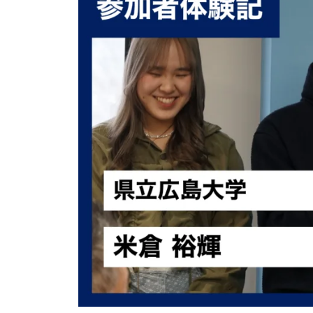
世
ろ
r
代
イ
2
型
ン
お
タ
も
ー
ン
し
シ
ろ
ッ
イ
プ
ン
タ
ー
ン
シ
ッ