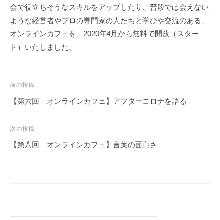
会で役立ちそうなスキルをアップしたり、普段では会えない
ような経営者やプロの専門家の人たちと学びや交流のある、
オンラインカフェを、2020年4月から無料で開放（スター
ト）いたしました。
前の投稿
【第六回 オンラインカフェ】アフターコロナを語る
投
稿
次の投稿
ナ
【第八回 オンラインカフェ】言葉の面白さ
ビ
ゲ
ー
シ
ョ