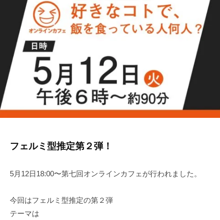
ン
r
お
タ
2
ー
も
ン
し
シ
ろ
ッ
イ
プ
ン
タ
ー
ン
シ
フェルミ型推定第２弾！
ッ
プ
5月12日18:00〜第七回オンラインカフェが行われました。
今回はフェルミ型推定の第２弾
テーマは