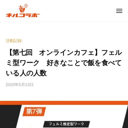
コ
ル
コ
ン
メ
ニ
ラ
テ
ュ
ネ
ー
ボ
ン
ル
ツ
コ
広
活動記録
へ
島
ラ
ス
【第七回 オンラインカフェ】フェル
発
ボ
キ
の
ミ型ワーク 好きなことで飯を食べて
ッ
次
広
いる人の人数
世
プ
島
代
2020年5月13日
b
発
型
y
お
の
e
も
次
d
し
世
i
ろ
代
t
イ
型
o