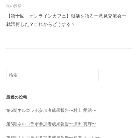
稿
次の投稿
ナ
【第十回 オンラインカフェ】就活を語るー意見交流会ー
ビ
就活何した？これからどうする？
ゲ
ー
シ
ョ
ン
検
索
:
最近の投稿
第6期ネルコラボ参加者成果報告〜村上 愛結〜
第6期ネルコラボ参加者成果報告〜濵田 真輝〜
第6期ネルコラボ参加者成果報告〜福本 あおい〜