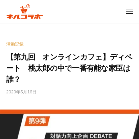
コ
ル
コ
ン
メ
ニ
ラ
テ
ュ
ネ
ー
ボ
ン
ル
ツ
コ
広
活動記録
へ
島
ラ
ス
【第九回 オンラインカフェ】ディベ
発
ボ
キ
の
ート 桃太郎の中で一番有能な家臣は
ッ
次
広
誰？
世
プ
島
代
2020年5月16日
b
発
型
y
お
の
e
も
次
d
し
世
i
ろ
代
t
イ
型
o