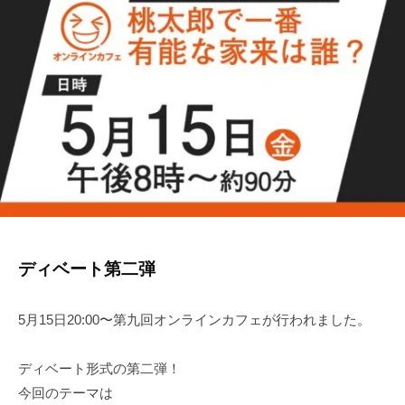
ン
r
お
タ
2
ー
も
ン
し
シ
ろ
ッ
イ
プ
ン
タ
ー
ン
シ
ディベート第二弾
ッ
プ
5月15日20:00〜第九回オンラインカフェが行われました。
ディベート形式の第二弾！
今回のテーマは