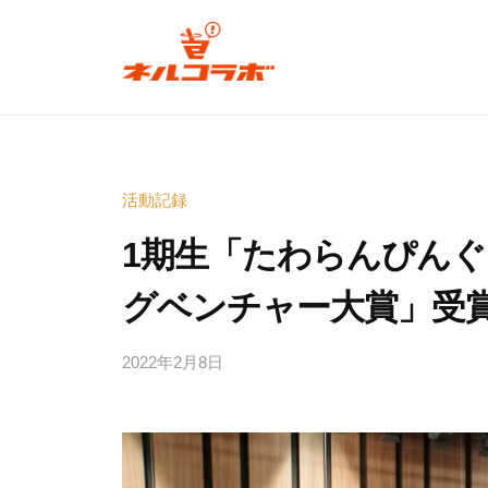
コ
ル
ン
コ
テ
ラ
ネ
ン
ボ
ル
ツ
コ
へ
広
活動記録
ラ
島
ス
ボ
発
キ
1期生「たわらんぴんぐ
の
ッ
グベンチャー大賞」受
次
プ
広
世
島
代
2022年2月8日
b
発
y
型
の
e
お
d
も
次
i
し