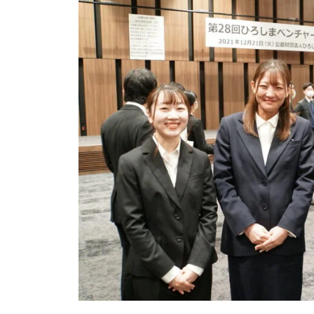
世
t
ろ
代
o
イ
型
r
ン
2
お
タ
も
ー
ン
し
シ
ろ
ッ
イ
プ
ン
タ
ー
ン
シ
ッ