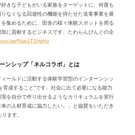
が好きな子どもがいる家族をターゲットに、何度も
周りなくなる回遊性の機能を持たせた送客事業を展
ドを集めるために、田舎の様々体験スポットを周る
増加に貢献するビジネスです。たわらんぴんぐの企
/youtu.be/fNao1TSHpHo
ターンシップ「ネルコラボ」とは
フィールドに活動する体験学習型のインターンシッ
を育成すること”です。社会に出て必要になる能力
環境を自分で作り出せるようなカリキュラムを実行
将来の人材育成に協力したい。」と協賛をいただき
なります。